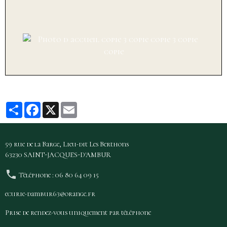
Partager
Facebook
X
Email
59 rue de la Barge, Lieu-dit Les Berthons
63230 SAINT-JACQUES-D'AMBUR
Téléphone : 06 80 64 09 15
ecurie-dambur63@orange.fr
Prise de rendez-vous uniquement par téléphone