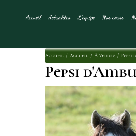
Accueil
Actualités
L'équipe
Nos cours
N
Accueil
Accueil
À Vendre
Pepsi 
Pepsi d'Amb