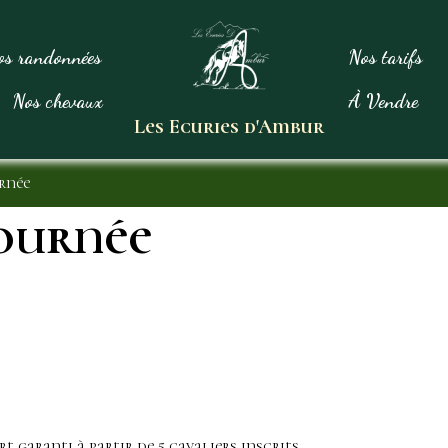
os randonnées
Nos tarifs
Nos chevaux
À Vendre
Les Ecuries d'Ambur
rnée
ournée
t garanti à partir de 5 cavaliers inscrits.