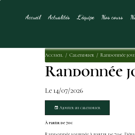
Accueil
Actualités
L'équipe
Nos cours
N
Accueil
Calendrier
Randonnée jou
Randonnée j
Le 14/07/2026
Ajouter au calendrier
À partir de 70€
Randonnée journée à partir de 70€. Dépar